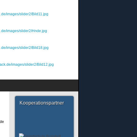
.de/images/slider2/Bild11.jpg
e.de/images/slider2/Hnde.jpg
.de/images/slider2/Bild18.jpg
ack.de/images/slider2/Bild12.jpg
Kooperationspartner
ode