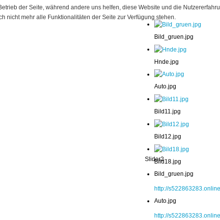
 Betrieb der Seite, während andere uns helfen, diese Website und die Nutzererfahr
 nicht mehr alle Funktionalitäten der Seite zur Verfügung stehen.
Bild_gruen.jpg
Hnde.jpg
Auto.jpg
Bild11.jpg
Bild12.jpg
Slider2
Bild18.jpg
Bild_gruen.jpg
http://s522863283.onlin
Auto.jpg
http://s522863283.online