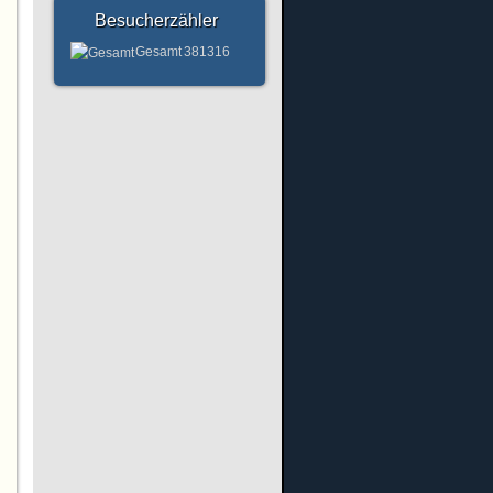
Besucherzähler
Gesamt
381316