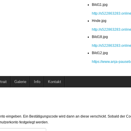
Bild11.jpg
http://s522863283.online
Hnde.jpg
http://s522863283.onlin
Bild18.jpg
http://s522863283.online
Bild12.jpg
https://www.anja-pauseb
trait
Galerie
Info
Kontakt
konto eingeben. Ein Bestätigungscode wird dann an diese verschickt. Sobald der C
enutzerkonto festgelegt werden.