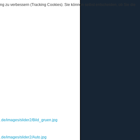
ung zu verbessern (Tracking Cookies). Sie können selbst entscheiden, ob Sie die
e.de/images/slider2/Bild_gruen.jpg
.de/images/slider2/Auto.jpg